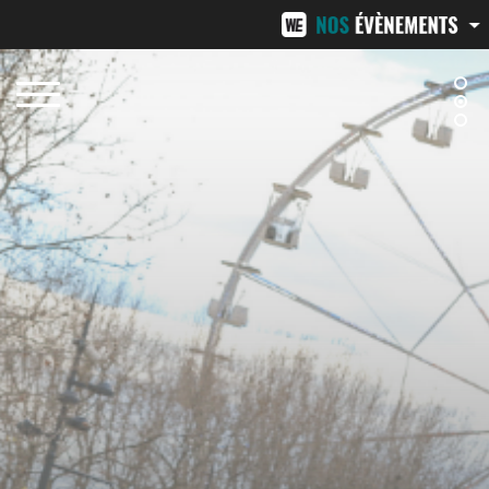
NÎMES URBAN TRAIL
24H
20/21 FÉVRIER 2027
13-1
BEZIERS URBAN TRAIL
LA V
11 OCTOBRE 2026
7 NO