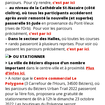
parcours. Pour s’y rendre,
c’est par ici
–
au niveau de la Cathédrale St-Nazaire (côté
cloître), où tous les participants accéderont
après avoir remonté la nouvelle (et superbe)
passerelle St-Jude
en provenance du Pont-Vieux
(rives de l’Orb). Pour voir les parcours
précisément,
c’est par ici
–
Dans le secteur des Halles,
où toutes les courses
+ rando passeront à plusieurs reprises. Pour voir où
passent les parcours précisément,
c’est par ici
.
OU STATIONNER
> La ville de Béziers dispose d’un nombre
important
dans le centre-ville et à proximité.
Plus
d’infos ici
.
> A noter que le
Centre commercial Le
Polygone
(3 Carrefour de l’Hours, 34500 Béziers), où
les parcours du Béziers Urban Trail 2022 passeront
pour la 1ère fois, proposera une gratuité de
stationnement de 6h à 12h le dimanche 23 octobre
2022. Les boutiques du Polygone seront