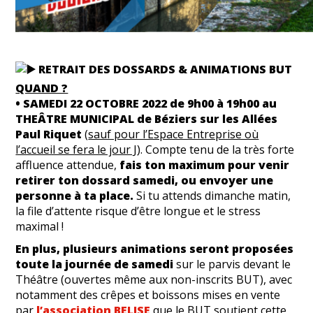
RETRAI
T DES DOSSARDS & ANIMATIONS BUT
QUAND ?
•
SAMEDI 22 OCTOBRE 2022 de 9h00 à 19h00 au
THEÂTRE MUNICIPAL de Béziers sur les Allées
Paul Riquet
(
sauf pour l’Espace Entreprise où
l’accueil se fera le jour J
). Compte tenu de la très forte
affluence attendue,
fais ton maximum pour venir
retirer ton dossard samedi, ou envoyer une
personne à ta place.
Si tu attends dimanche matin,
la file d’attente risque d’être longue et le stress
maximal !
En plus, plusieurs animations seront proposées
toute la journée de samedi
sur le parvis devant le
Théâtre (ouvertes même aux non-inscrits BUT), avec
notamment des crêpes et boissons mises en vente
par
l’association BELISE
que le BUT soutient cette