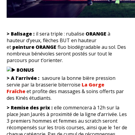
> Balisage :
il sera triple : rubalise
ORANGE
à
hauteur d’yeux, flèches BUT en hauteur
et
peinture ORANGE
fluo biodégradable au sol. Des
nombreux bénévoles seront postés sur tout le
parcours pour t’orienter.
BONUS
> A l’arrivée :
savoure la bonne bière pression
servie par la brasserie biterroise
La Gorge
Fraîche
et profite des massages & soins offerts par
des Kinés étudiants.
> Remise des prix :
elle commencera à 12h sur la
place Jean Jaurès à proximité de la ligne d’arrivée. Les
3 premiers hommes et femmes au scratch seront
récompensés sur les trois courses, ainsi que le 1er de
chaque catégorie. Pas de cumul de récompenses.