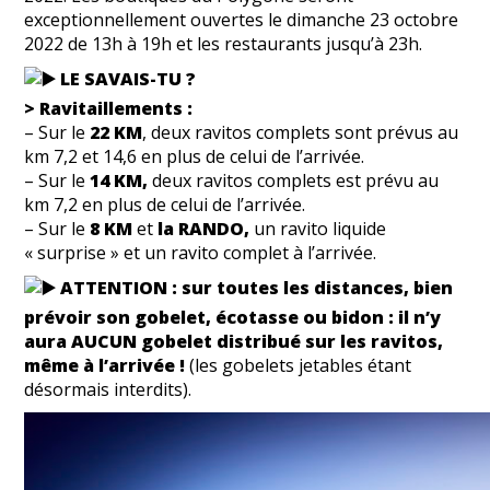
exceptionnellement ouvertes le dimanche 23 octobre
2022 de 13h à 19h et les restaurants jusqu’à 23h.
LE SAVAIS-TU ?
> Ravitaillements :
– Sur le
22 KM
, deux ravitos complets sont prévus au
km 7,2 et 14,6 en plus de celui de l’arrivée.
– Sur le
14 KM,
deux ravitos complets est prévu au
km 7,2 en plus de celui de l’arrivée.
– Sur le
8 KM
et
la RANDO,
un ravito liquide
« surprise » et un ravito complet à l’arrivée.
ATTENTION : sur toutes les distances, bien
prévoir son gobelet, écotasse ou bidon : il n’y
aura AUCUN gobelet distribué sur les ravitos,
même à l’arrivée !
(les gobelets jetables étant
désormais interdits).