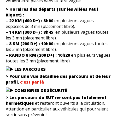
veulent être placés dans la 1ère vague.
> Horaires des départs (sur les Allées Paul
Riquet) :
– 22 KM (400 D+) :
8h00
en plusieurs vagues
espacées de 3 mn (placement libre).
– 14 KM (300 D+) :
8h45
en plusieurs vagues toutes
les 3 mn (placement libre).
– 8 KM (200 D+) :
10h00
en plusieurs vagues toutes
les 3 mn (placement libre).
– RANDO 8 KM (200 D+) :
10h20
en plusieurs vagues
toutes les 3 mn (placement libre).
LES PARCOURS
> Pour une vue détaillée des parcours
et de leur
profil,
c’est par là
CONSIGNES DE SÉCURITÉ
> Les parcours du BUT ne sont pas totalement
hermétiques
et resteront ouverts à la circulation.
Attention en particulier aux véhicules qui pourraient
sortir sans prévenir !