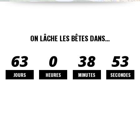
ON LÂCHE LES BÊTES DANS…
63
0
38
51
JOURS
HEURES
MINUTES
SECONDES