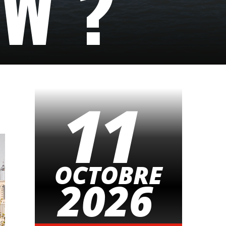
EW ?
11
OCTOBRE
2026