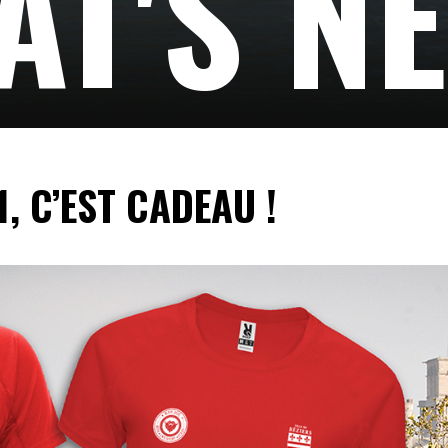
T'S N
1, C’EST CADEAU !