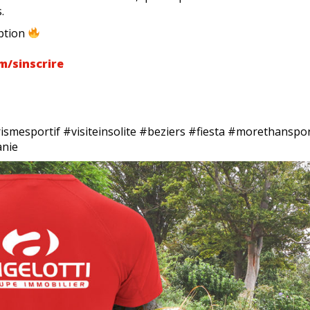
.
iption
m/sinscrire
smesportif #visiteinsolite #beziers #fiesta #morethanspo
anie