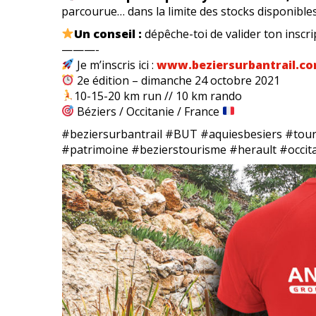
parcourue… dans la limite des stocks disponibles
Un conseil :
dépêche-toi de valider ton inscr
———-
Je m’inscris ici :
www.beziersurbantrail.co
2e édition – dimanche 24 octobre 2021
10-15-20 km run // 10 km rando
Béziers / Occitanie / France
#beziersurbantrail #BUT #aquiesbesiers #touri
#patrimoine #bezierstourisme #herault #occit