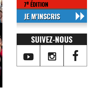
e
7
ÉDITION
JE M'INSCRIS
SUIVEZ-NOUS