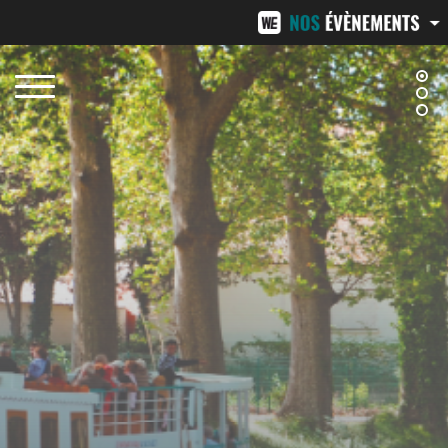
NÎMES URBAN TRAIL
24
20/21 FÉVRIER 2027
13
BEZIERS URBAN TRAIL
LA
11 OCTOBRE 2026
7 