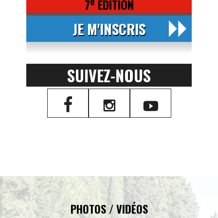
e
7
ÉDITION
JE M'INSCRIS
SUIVEZ-NOUS
PHOTOS / VIDÉOS